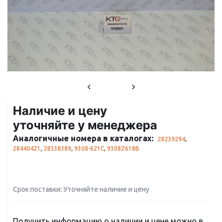
Наличие и цену
уточняйте у менеджера
Аналогичные номера в каталогах:
28239294
,
28440421
,
28538389
,
9308-621C
,
9308Z618B
Срок поставки: Уточняйте наличие и цену
Получить информацию о наличии и цене можно в