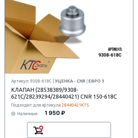
Артикул: 9308-618C |
УЦЕНКА - CNR
|
ЕВРО 3
КЛАПАН (28538389/9308-
621C/28239294/28440421) CNR 150-618C
Подходит для артикула
28440421KTS
1 950 ₽
Наличные: