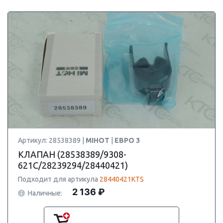
Артикул: 28538389 |
MIHOT
|
ЕВРО 3
КЛАПАН (28538389/9308-
621C/28239294/28440421)
Подходит для артикула
28440421KTS
2 136 ₽
Наличные: