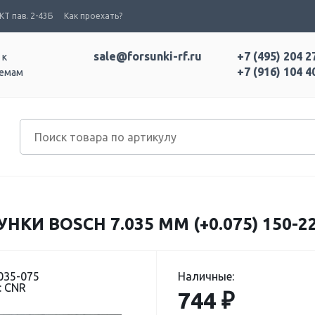
Т пав. 2-43Б
Как проехать?
sale@forsunki-rf.ru
+7 (495) 204 2
 к
+7 (916) 104 4
темам
КИ BOSCH 7.035 ММ (+0.075) 150-22
035-075
Наличные:
: CNR
744 ₽