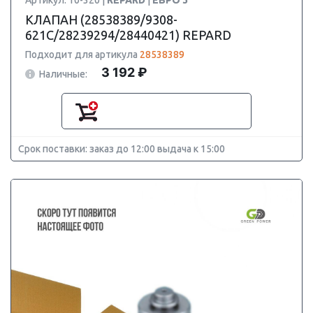
Артикул: 10-320 |
REPARD
|
ЕВРО 3
КЛАПАН (28538389/9308-
621C/28239294/28440421) REPARD
Подходит для артикула
28538389
3 192 ₽
Наличные:
Срок поставки: заказ до 12:00 выдача к 15:00