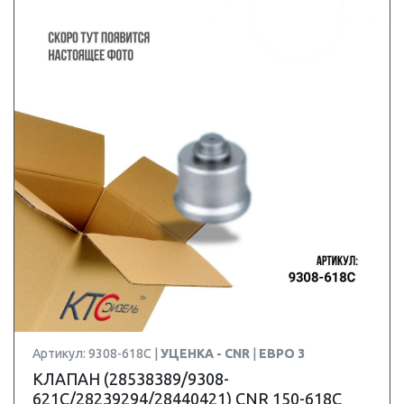
Артикул: 9308-618C |
УЦЕНКА - CNR
|
ЕВРО 3
КЛАПАН (28538389/9308-
621C/28239294/28440421) CNR 150-618C