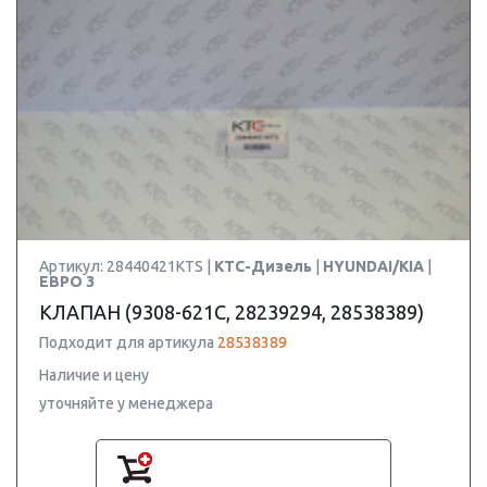
Артикул: 28440421KTS |
КТС-Дизель
|
HYUNDAI/KIA
|
ЕВРО 3
КЛАПАН (9308-621C, 28239294, 28538389)
Подходит для артикула
28538389
Наличие и цену
уточняйте у менеджера