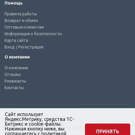
Помощь
Правила работы
Возврат и обмен
Оптовым клиентам
Информация о безопасности
Карта сайта
Вход
/ Регистрация
О компании
О компании
Отзывы
Реквизиты
Контакты
Сайт использует
Яндекс.Метрику, средства 1С-
© КТС-Дизель – Комплектующие к топливным системам
Все права защищены, 2003 – 2025
Битрикс и cookie-файлы.
Согласие на обработку персональных данных
Нажимая кнопку ниже, вы
ПРИНЯТЬ
соглашаетесь с
политикой