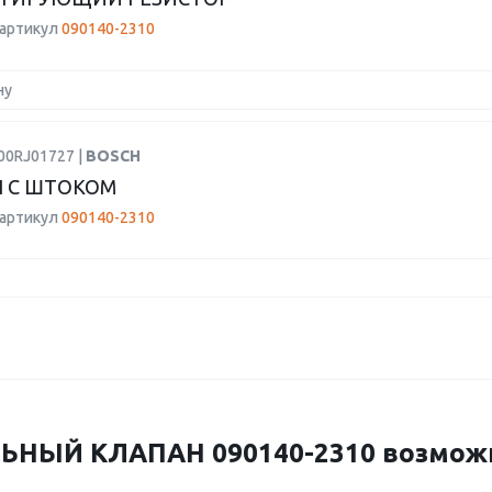
 артикул
090140-2310
ну
00RJ01727 |
BOSCH
 С ШТОКОМ
 артикул
090140-2310
НЫЙ КЛАПАН 090140-2310 возможно