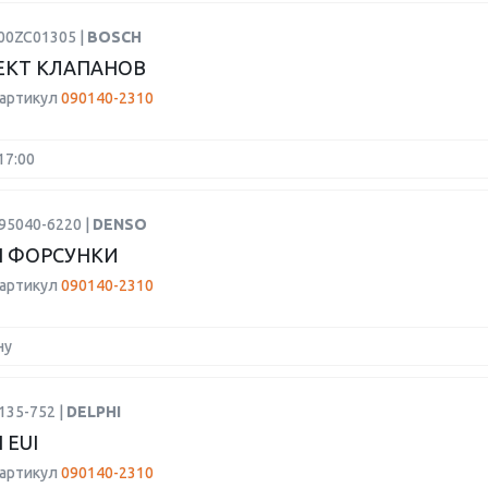
F00ZC01305 |
BOSCH
ЕКТ КЛАПАНОВ
 артикул
090140-2310
17:00
95040-6220 |
DENSO
Н ФОРСУНКИ
 артикул
090140-2310
ну
135-752 |
DELPHI
 EUI
 артикул
090140-2310