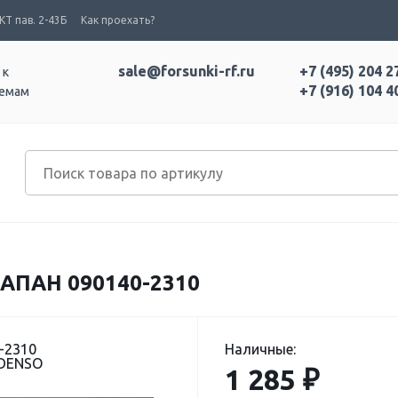
Т пав. 2-43Б
Как проехать?
sale@forsunki-rf.ru
+7 (495) 204 2
 к
+7 (916) 104 4
темам
ПАН 090140-2310
-2310
Наличные:
 DENSO
1 285 ₽