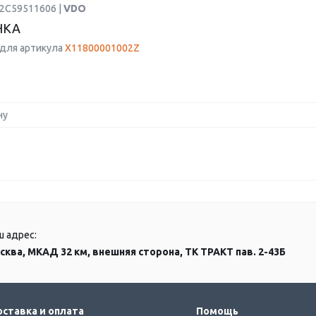
A2C59511606 |
VDO
НКА
для артикула
X11800001002Z
ну
ш адрес:
сква, МКАД 32 км, внешняя сторона, ТК ТРАКТ пав. 2-43Б
ставка и оплата
Помощь