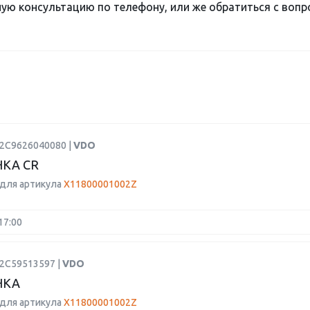
ю консультацию по телефону, или же обратиться с вопро
A2C9626040080 |
VDO
КА CR
для артикула
X11800001002Z
17:00
A2C59513597 |
VDO
НКА
для артикула
X11800001002Z