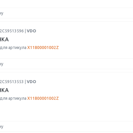
ну
A2C59513596 |
VDO
НКА
для артикула
X11800001002Z
ну
A2C59513553 |
VDO
НКА
для артикула
X11800001002Z
ну