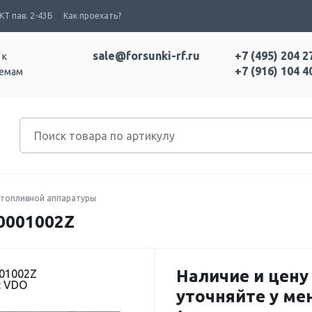
Т пав. 2-43Б
Как проехать?
sale@forsunki-rf.ru
+7 (495) 204 2
 к
+7 (916) 104 4
темам
топливной аппаратуры
0001002Z
Наличие и цену
001002Z
: VDO
уточняйте у м