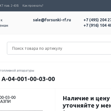
Т пав. 2-43Б
Как проехать?
sale@forsunki-rf.ru
+7 (495) 204 2
 к
+7 (916) 104 4
темам
топливной аппаратуры
-04-001-00-03-00
Наличие и цену
00-03-00
 АЗПИ
уточняйте у м