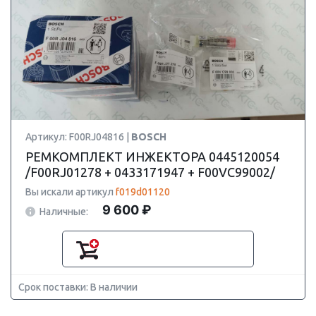
Артикул: F00RJ04816 |
BOSCH
РЕМКОМПЛЕКТ ИНЖЕКТОРА 0445120054
/F00RJ01278 + 0433171947 + F00VC99002/
Вы искали артикул
f019d01120
9 600 ₽
Наличные:
Срок поставки: В наличии