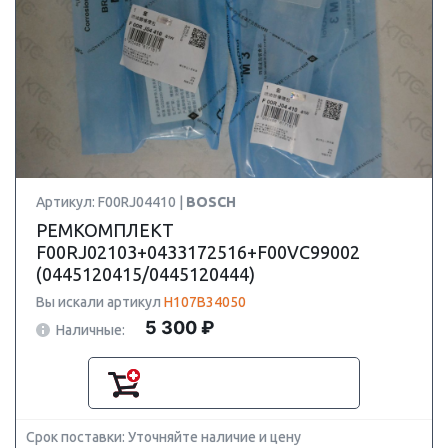
Артикул: F00RJ04410 |
BOSCH
РЕМКОМПЛЕКТ
F00RJ02103+0433172516+F00VC99002
(0445120415/0445120444)
Вы искали артикул
H107B34050
5 300 ₽
Наличные:
Срок поставки: Уточняйте наличие и цену