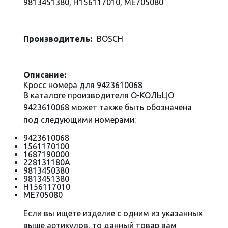
9813451380, H156117010, ME705080
Производитель:
BOSCH
Описание:
Кросс номера для 9423610068
В каталоге производителя О-КОЛЬЦО
9423610068 может также быть обозначена
под следующими номерами:
9423610068
1561170100
1687190000
228131180A
9813450380
9813451380
H156117010
ME705080
Если вы ищете изделие с одним из указанных
выше артикулов, то данный товар вам