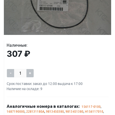
Наличные:
307 ₽
-
+
Срок поставки: заказ до 12:00 выдача к 17:00
Наличие на складе: 9
Аналогичные номера в каталогах:
156117-0100
,
1687190000
,
228131180A
,
9813450380
,
9813451380
,
H156117010
,