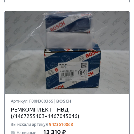
Артикул: F00N300365 |
BOSCH
РЕМКОМПЛЕКТ ТНВД
(/1467255103+1467045046)
Вы искали артикул
9423610068
13 310 ₽
Наличные: