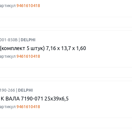
 артикул
9461610418
001-850B |
DELPHI
омплект 5 штук) 7,16 х 13,7 х 1,60
 артикул
9461610418
190-266 |
DELPHI
 ВАЛА 7190-071 25х39х6,5
 артикул
9461610418