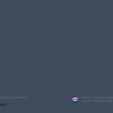
ивным системам
Сайт создан в ма
агентстве KLUEV.B
нных