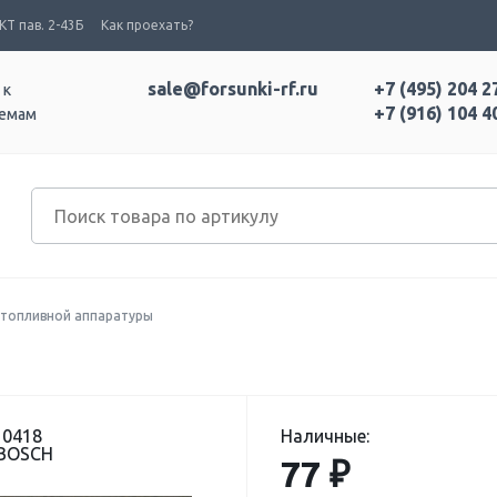
Т пав. 2-43Б
Как проехать?
sale@forsunki-rf.ru
+7 (495) 204 2
 к
+7 (916) 104 4
темам
топливной аппаратуры
10418
Наличные:
 BOSCH
77 ₽