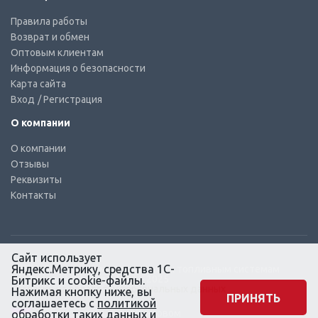
Правила работы
Возврат и обмен
Оптовым клиентам
Информация о безопасности
Карта сайта
Вход
/ Регистрация
О компании
О компании
Отзывы
Реквизиты
Контакты
Сайт использует
Яндекс.Метрику, средства 1С-
© КТС-Дизель – Комплектующие к топливным системам
Все права защищены, 2003 – 2025
Битрикс и cookie-файлы.
Согласие на обработку персональных данных
Нажимая кнопку ниже, вы
ПРИНЯТЬ
соглашаетесь с
политикой
Сайт создан в маркетинговом
обработки
таких данных и