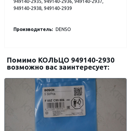
949140-2935, 949140-2936, 949140-2937,
949140-2938, 949140-2939
Производитель:
DENSO
Помимо КОЛЬЦО 949140-2930
возможно вас заинтересует: