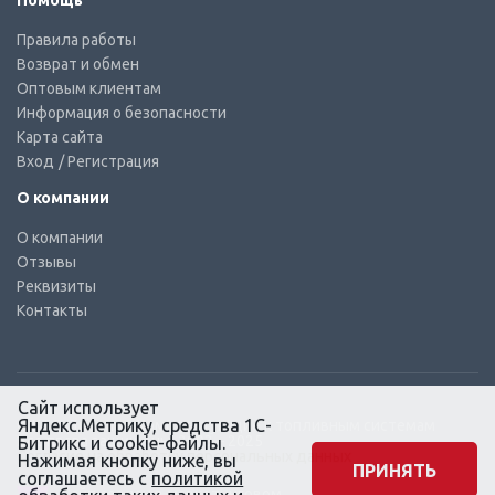
Помощь
Правила работы
Возврат и обмен
Оптовым клиентам
Информация о безопасности
Карта сайта
Вход
/ Регистрация
О компании
О компании
Отзывы
Реквизиты
Контакты
Сайт использует
Яндекс.Метрику, средства 1С-
© КТС-Дизель – Комплектующие к топливным системам
Все права защищены, 2003 – 2025
Битрикс и cookie-файлы.
Согласие на обработку персональных данных
Нажимая кнопку ниже, вы
ПРИНЯТЬ
соглашаетесь с
политикой
Сайт создан в маркетинговом