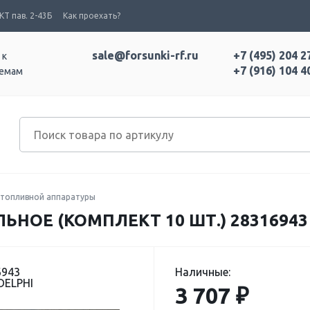
Т пав. 2-43Б
Как проехать?
sale@forsunki-rf.ru
+7 (495) 204 2
 к
+7 (916) 104 4
темам
топливной аппаратуры
НОЕ (КОМПЛЕКТ 10 ШТ.) 28316943
6943
Наличные:
DELPHI
3 707 ₽