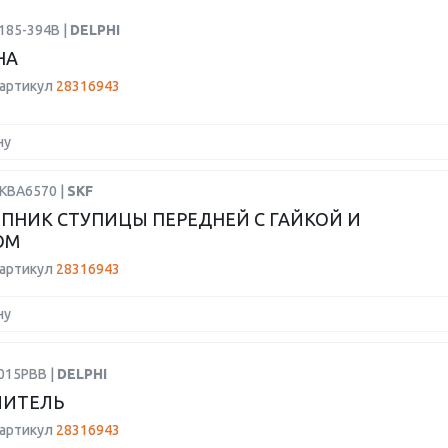
185-394B |
DELPHI
НА
 артикул
28316943
ну
VKBA6570 |
SKF
НИК СТУПИЦЫ ПЕРЕДНЕЙ С ГАЙКОЙ И
ОМ
 артикул
28316943
ну
015PBB |
DELPHI
ЛИТЕЛЬ
 артикул
28316943