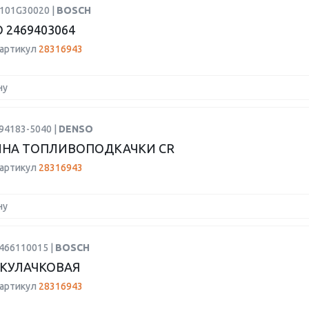
H101G30020 |
BOSCH
 2469403064
 артикул
28316943
ну
94183-5040 |
DENSO
ИНА ТОПЛИВОПОДКАЧКИ CR
 артикул
28316943
ну
2466110015 |
BOSCH
КУЛАЧКОВАЯ
 артикул
28316943