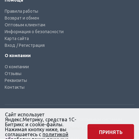
Помощь
Правила работы
Возврат и обмен
Оптовым клиентам
Информация о безопасности
Карта сайта
Вход
/ Регистрация
О компании
О компании
Отзывы
Реквизиты
Контакты
Сайт использует
Яндекс.Метрику, средства 1С-
© КТС-Дизель – Комплектующие к топливным системам
Все права защищены, 2003 – 2025
Битрикс и cookie-файлы.
Согласие на обработку персональных данных
Нажимая кнопку ниже, вы
ПРИНЯТЬ
соглашаетесь с
политикой
Сайт создан в маркетинговом