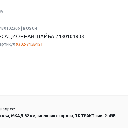
ну
2430102306 |
BOSCH
САЦИОННАЯ ШАЙБА 2430101803
 артикул
9302-715B1ST
ш адрес:
сква, МКАД 32 км, внешняя сторона, ТК ТРАКТ пав. 2-43Б