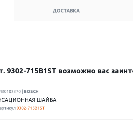
ДОСТАВКА
. 9302-715B1ST возможно вас заинт
2430102370 |
BOSCH
НСАЦИОННАЯ ШАЙБА
 артикул
9302-715B1ST