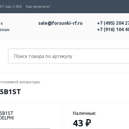
Т пав. 2-43Б
Как проехать?
sale@forsunki-rf.ru
+7 (495) 204 2
 к
+7 (916) 104 4
темам
топливной аппаратуры
15B1ST
15B1ST
Наличные:
DELPHI
43 ₽