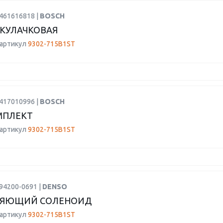
9461616818 |
BOSCH
КУЛАЧКОВАЯ
 артикул
9302-715B1ST
1417010996 |
BOSCH
МПЛЕКТ
 артикул
9302-715B1ST
94200-0691 |
DENSO
ЛЯЮЩИЙ СОЛЕНОИД
 артикул
9302-715B1ST