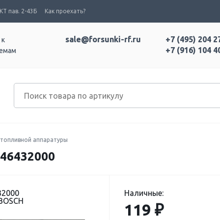
Т пав. 2-43Б
Как проехать?
sale@forsunki-rf.ru
+7 (495) 204 2
 к
+7 (916) 104 4
темам
топливной аппаратуры
46432000
32000
Наличные:
 BOSCH
119 ₽