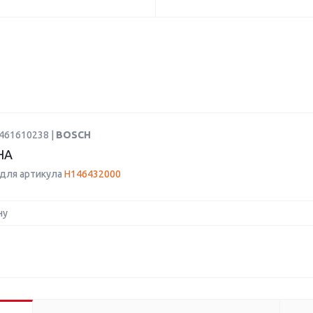
9461610238 |
BOSCH
НА
для артикула
H146432000
ну