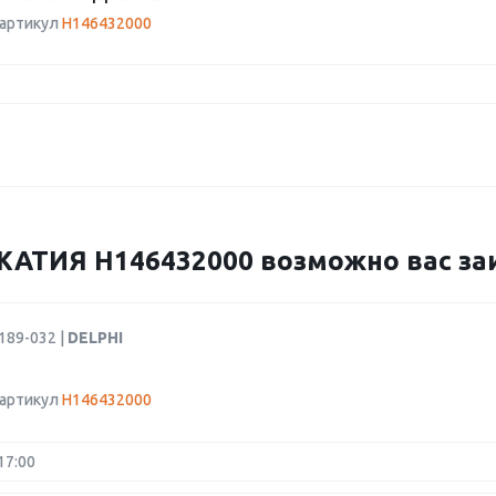
 артикул
H146432000
ТИЯ H146432000 возможно вас заи
189-032 |
DELPHI
 артикул
H146432000
17:00