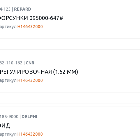
4-123 |
REPARD
ОРСУНКИ 095000-647#
 артикул
H146432000
62-110-162 |
CNR
РЕГУЛИРОВОЧНАЯ (1.62 MM)
 артикул
H146432000
185-900K |
DELPHI
ОИД
 артикул
H146432000