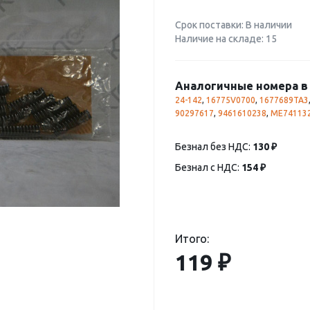
Срок поставки: В наличии
Наличие на складе: 15
Аналогичные номера в 
24-142
,
16775V0700
,
1677689TA3
90297617
,
9461610238
,
ME74113
Безнал без НДС:
130 ₽
Безнал с НДС:
154 ₽
Итого:
119 ₽