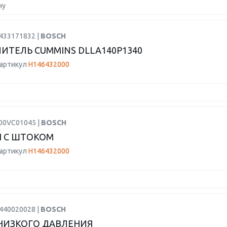
ну
0433171832 |
BOSCH
ИТЕЛЬ CUMMINS DLLA140P1340
 артикул
H146432000
F00VC01045 |
BOSCH
 С ШТОКОМ
 артикул
H146432000
0440020028 |
BOSCH
НИЗКОГО ДАВЛЕНИЯ