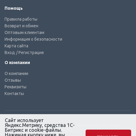
Помощь
Правила работы
Возврат и обмен
Оптовым клиентам
Информация о безопасности
Карта сайта
Вход
/ Регистрация
О компании
О компании
Отзывы
Реквизиты
Контакты
Сайт использует
Яндекс.Метрику, средства 1С-
© КТС-Дизель – Комплектующие к топливным системам
Все права защищены, 2003 – 2025
Битрикс и cookie-файлы.
Согласие на обработку персональных данных
Нажимая кнопку ниже, вы