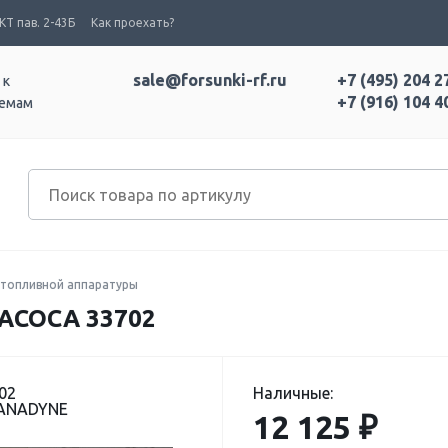
Т пав. 2-43Б
Как проехать?
sale@forsunki-rf.ru
+7 (495) 204 2
 к
+7 (916) 104 4
темам
топливной аппаратуры
АСОСА 33702
02
Наличные:
TANADYNE
12 125 ₽