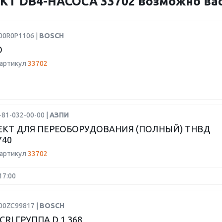
 DB4-НАСОСА 33702 возможно вас 
00R0P1106 |
BOSCH
О
 артикул
33702
-81-032-00-00 |
АЗПИ
КТ ДЛЯ ПЕРЕОБОРУДОВАНИЯ (ПОЛНЫЙ) ТНВД
740
 артикул
33702
17:00
F00ZC99817 |
BOSCH
RI ГРУППА D 1,368