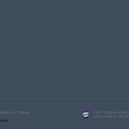
ивным системам
Сайт создан в ма
агентстве KLUEV.B
нных