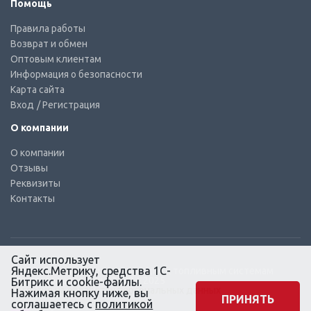
Помощь
Правила работы
Возврат и обмен
Оптовым клиентам
Информация о безопасности
Карта сайта
Вход
/ Регистрация
О компании
О компании
Отзывы
Реквизиты
Контакты
Сайт использует
Яндекс.Метрику, средства 1С-
© КТС-Дизель – Комплектующие к топливным системам
Все права защищены, 2003 – 2025
Битрикс и cookie-файлы.
Согласие на обработку персональных данных
Нажимая кнопку ниже, вы
ПРИНЯТЬ
соглашаетесь с
политикой