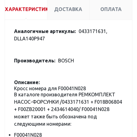
ХАРАКТЕРИСТИКИ
ДОСТАВКА
ОПЛАТА
Аналогичные артикулы:
0433171631,
DLLA140P947
Производитель:
BOSCH
Описание:
Кросс номера для F00041N028
В каталоге производителя РЕМКОМПЛЕКТ
НАСОС-ФОРСУНКИ /0433171631 + F018B06804
+ F00ZB20001 + 2434614040/ F00041N028
может также быть обозначена под
следующими номерами:
F00041N028