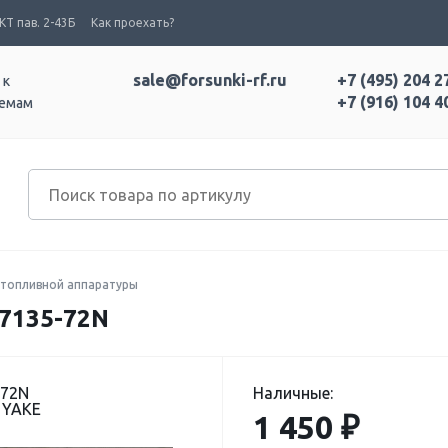
Т пав. 2-43Б
Как проехать?
sale@forsunki-rf.ru
+7 (495) 204 2
 к
+7 (916) 104 4
темам
топливной аппаратуры
7135-72N
-72N
Наличные:
 YAKE
1 450 ₽