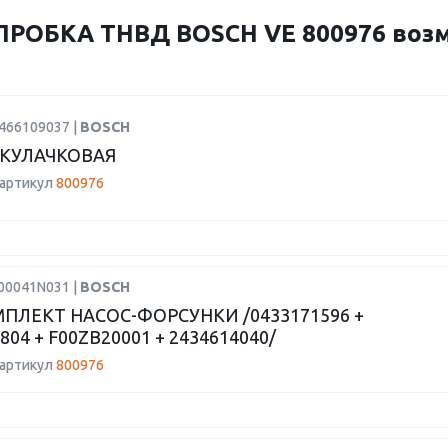
РОБКА ТНВД BOSCH VE 800976 воз
2466109037 |
BOSCH
КУЛАЧКОВАЯ
 артикул
800976
F00041N031 |
BOSCH
ПЛЕКТ НАСОС-ФОРСУНКИ /0433171596 +
804 + F00ZB20001 + 2434614040/
 артикул
800976