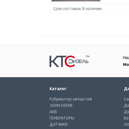
Срок поставки: В наличии
На
Мо
Каталог
До
Рубрикатор запчастей
Са
JOHN DEERE
До
АКБ
До
ГЕНЕРАТОРЫ
Бе
ДАТЧИКИ
Оп