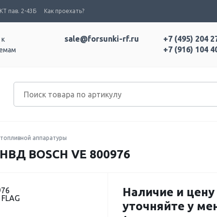
Т пав. 2-43Б
Как проехать?
sale@forsunki-rf.ru
+7 (495) 204 2
 к
+7 (916) 104 4
темам
топливной аппаратуры
НВД BOSCH VE 800976
Наличие и цену
976
 FLAG
уточняйте у м