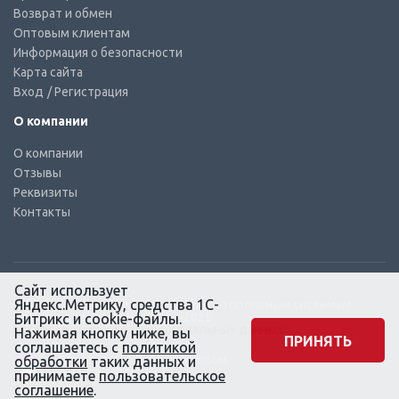
Возврат и обмен
Оптовым клиентам
Информация о безопасности
Карта сайта
Вход
/ Регистрация
О компании
О компании
Отзывы
Реквизиты
Контакты
Сайт использует
Яндекс.Метрику, средства 1С-
© КТС-Дизель – Комплектующие к топливным системам
Все права защищены, 2003 – 2025
Битрикс и cookie-файлы.
Согласие на обработку персональных данных
Нажимая кнопку ниже, вы
ПРИНЯТЬ
соглашаетесь с
политикой
Сайт создан в маркетинговом
обработки
таких данных и
агентстве KLUEV.BZ
принимаете
пользовательское
соглашение
.