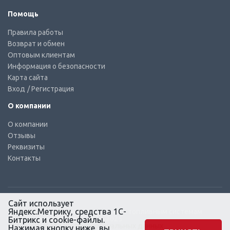
Помощь
Правила работы
Возврат и обмен
Оптовым клиентам
Информация о безопасности
Карта сайта
Вход
/ Регистрация
О компании
О компании
Отзывы
Реквизиты
Контакты
Сайт использует
Яндекс.Метрику, средства 1С-
© КТС-Дизель – Комплектующие к топливным системам
Все права защищены, 2003 – 2025
Битрикс и cookie-файлы.
Согласие на обработку персональных данных
Нажимая кнопку ниже, вы