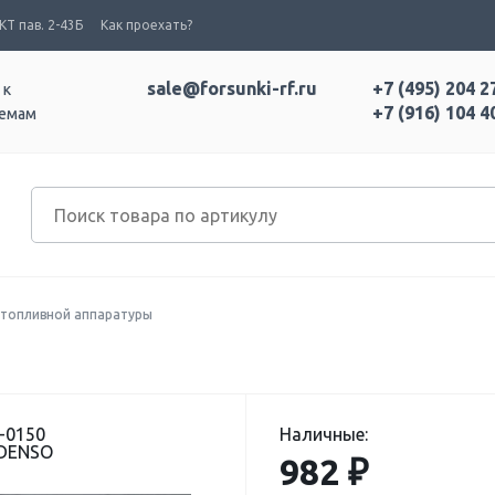
Т пав. 2-43Б
Как проехать?
sale@forsunki-rf.ru
+7 (495) 204 2
 к
+7 (916) 104 4
темам
топливной аппаратуры
-0150
Наличные:
 DENSO
982 ₽