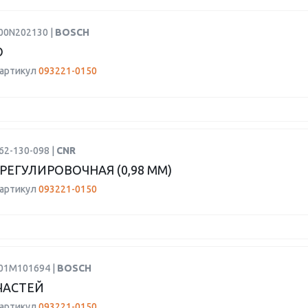
F00N202130 |
BOSCH
О
 артикул
093221-0150
62-130-098 |
CNR
РЕГУЛИРОВОЧНАЯ (0,98 ММ)
 артикул
093221-0150
F01M101694 |
BOSCH
ЧАСТЕЙ
 артикул
093221-0150