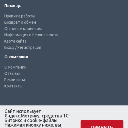
Помощь
Правила работы
Возврат и обмен
Оптовым клиентам
Информация о безопасности
Карта сайта
Вход
/ Регистрация
О компании
О компании
Отзывы
Реквизиты
Контакты
Сайт использует
Яндекс.Метрику, средства 1С-
© КТС-Дизель – Комплектующие к топливным системам
Все права защищены, 2003 – 2025
Битрикс и cookie-файлы.
Согласие на обработку персональных данных
Нажимая кнопку ниже, вы
ПРИНЯТЬ