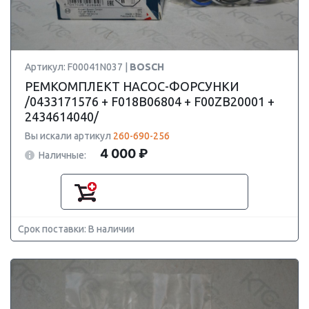
Артикул: F00041N037 |
BOSCH
РЕМКОМПЛЕКТ НАСОС-ФОРСУНКИ
/0433171576 + F018B06804 + F00ZB20001 +
2434614040/
Вы искали артикул
260-690-256
4 000 ₽
Наличные:
Срок поставки: В наличии