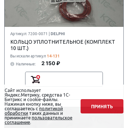
Артикул: 7200-0071 |
DELPHI
КОЛЬЦО УПЛОТНИТЕЛЬНОЕ (КОМПЛЕКТ
10 ШТ.)
Вы искали артикул
14-131
2 150 ₽
Наличные:
Сайт использует
Яндекс.Метрику, средства 1С-
Срок поставки: В наличии
Битрикс и cookie-файлы.
Нажимая кнопку ниже, вы
ПРИНЯТЬ
соглашаетесь с
политикой
обработки
таких данных и
принимаете
пользовательское
соглашение
.