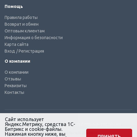
Помощь
Правила работы
Возврат и обмен
Оптовым клиентам
Информация о безопасности
Карта сайта
Вход
/ Регистрация
О компании
О компании
Отзывы
Реквизиты
Контакты
Сайт использует
Яндекс.Метрику, средства 1С-
© КТС-Дизель – Комплектующие к топливным системам
Все права защищены, 2003 – 2025
Битрикс и cookie-файлы.
Согласие на обработку персональных данных
Нажимая кнопку ниже, вы
ПРИНЯТЬ