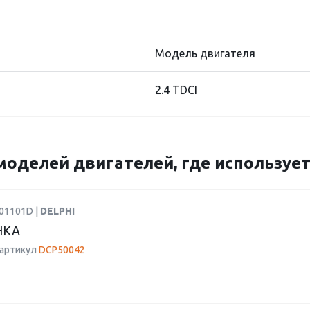
Модель двигателя
2.4 TDCI
моделей двигателей, где использует
R01101D |
DELPHI
НКА
 артикул
DCP50042