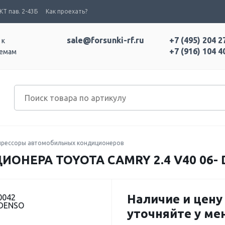
Т пав. 2-43Б
Как проехать?
sale@forsunki-rf.ru
+7 (495) 204 2
 к
+7 (916) 104 4
темам
рессоры автомобильных кондиционеров
ОНЕРА TOYOTA CAMRY 2.4 V40 06- 
Наличие и цену
0042
 DENSO
уточняйте у м