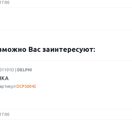
17:00
можно Вас заинтересуют:
R01101D |
DELPHI
НКА
 артикул
DCP50042
17:00