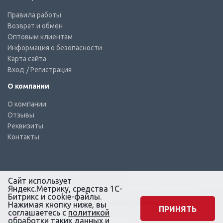
Правила работы
Возврат и обмен
Оптовым клиентам
Информация о безопасности
Карта сайта
Вход
/ Регистрация
О компании
О компании
Отзывы
Реквизиты
Контакты
Сайт использует
Яндекс.Метрику, средства 1С-
© КТС-Дизель – Комплектующие к топливным системам
Все права защищены, 2003 – 2025
Битрикс и cookie-файлы.
Согласие на обработку персональных данных
Нажимая кнопку ниже, вы
ПРИНЯТЬ
соглашаетесь с
политикой
Сайт создан в маркетинговом
обработки
таких данных и