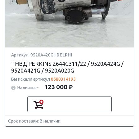
Артикул: 9520A420G |
DELPHI
ТНВД PERKINS 2644C311/22 / 9520A424G /
9520A421G / 9520A020G
Вы искали артикул
0580314195
123 000 ₽
Наличные:
Срок поставки: В наличии