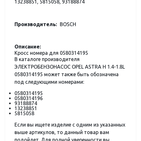
13238851, 5815058, 93188874
Производитель:
BOSCH
Описание:
Кросс номера для 0580314195
В каталоге производителя
ЭЛЕКТРОБЕНЗОНАСОС OPEL ASTRA H 1.4-1.8L
0580314195 может также быть обозначена
под следующими номерами:
0580314195
0580314196
93188874
13238851
5815058
Если вы ищете изделие с одним из указанных
выше артикулов, то данный товар вам
подойдет. Для полной уверенности вы