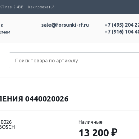
Т пав. 2-43Б
Как проехать?
sale@forsunki-rf.ru
+7 (495) 204 2
 к
+7 (916) 104 4
темам
ЕНИЯ 0440020026
20026
Наличные:
 BOSCH
13 200 ₽