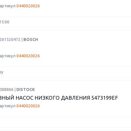
 артикул
0440020026
15:00
0261520472 |
BOSCH
 артикул
0440020026
ну
088866 |
DISTOCK
НЫЙ НАСОС НИЗКОГО ДАВЛЕНИЯ 5473199EF
 артикул
0440020026