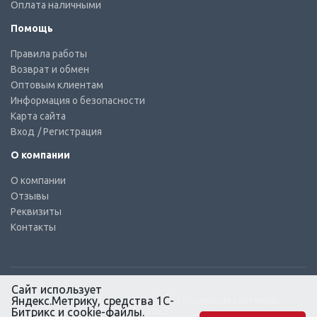
Оплата наличными
Помощь
Правила работы
Возврат и обмен
Оптовым клиентам
Информация о безопасности
Карта сайта
Вход
/ Регистрация
О компании
О компании
Отзывы
Реквизиты
Контакты
Сайт использует
Яндекс.Метрику, средства 1С-
© КТС-Дизель – Комплектующие к топливным системам
Все права защищены, 2003 – 2025
Битрикс и cookie-файлы.