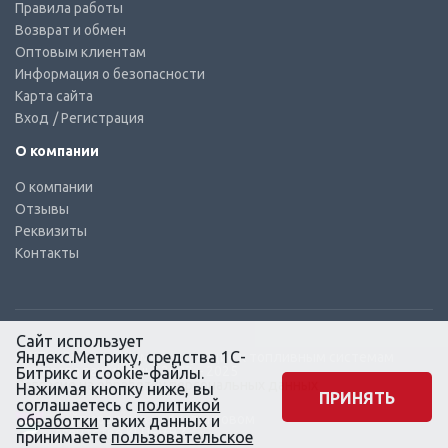
Правила работы
Возврат и обмен
Оптовым клиентам
Информация о безопасности
Карта сайта
Вход
/ Регистрация
О компании
О компании
Отзывы
Реквизиты
Контакты
Сайт использует
Яндекс.Метрику, средства 1С-
© КТС-Дизель – Комплектующие к топливным системам
Все права защищены, 2003 – 2025
Битрикс и cookie-файлы.
Согласие на обработку персональных данных
Нажимая кнопку ниже, вы
ПРИНЯТЬ
соглашаетесь с
политикой
Сайт создан в маркетинговом
обработки
таких данных и
агентстве KLUEV.BZ
принимаете
пользовательское