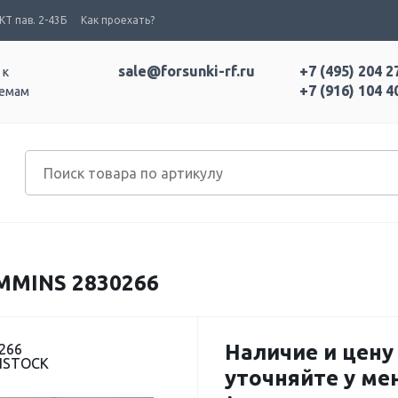
Т пав. 2-43Б
Как проехать?
sale@forsunki-rf.ru
+7 (495) 204 2
 к
+7 (916) 104 4
темам
MINS 2830266
Наличие и цену
266
DISTOCK
уточняйте у м