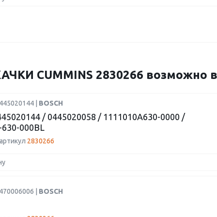
ЧКИ CUMMINS 2830266 возможно ва
0445020144 |
BOSCH
45020144 / 0445020058 / 1111010A630-0000 /
-630-000BL
 артикул
2830266
ну
0470006006 |
BOSCH