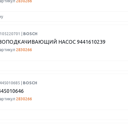
 артикул
2830266
ну
H105220701 |
BOSCH
ОПОДКАЧИВАЮЩИЙ НАСОС 9441610239
 артикул
2830266
0445010685 |
BOSCH
445010646
 артикул
2830266