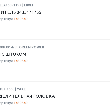
DLLA150P1197 |
LIWEI
ИТЕЛЬ 0433171755
 артикул
1439549
00RJ01428 |
GREEN POWER
 С ШТОКОМ
 артикул
1439549
183-156L |
YAKE
ДЕЛИТЕЛЬНАЯ ГОЛОВКА
 артикул
1439549