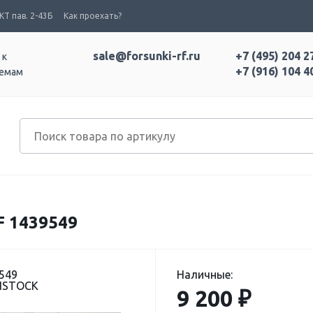
Т пав. 2-43Б
Как проехать?
sale@forsunki-rf.ru
+7 (495) 204 2
 к
+7 (916) 104 4
темам
 1439549
549
Наличные:
DISTOCK
9 200 ₽