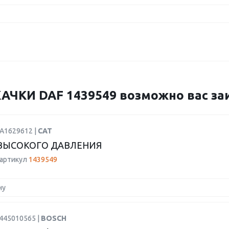
ЧКИ DAF 1439549 возможно вас заи
CA1629612 |
CAT
ВЫСОКОГО ДАВЛЕНИЯ
 артикул
1439549
ну
0445010565 |
BOSCH