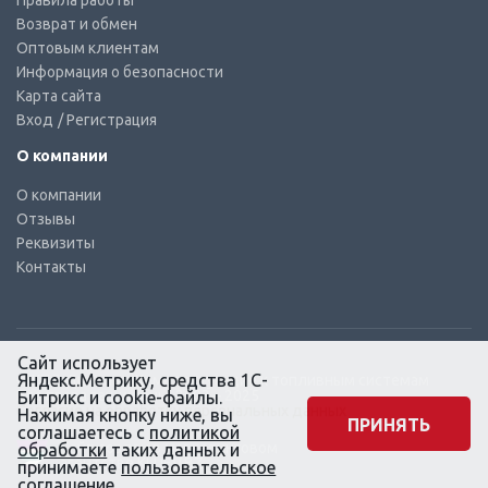
Правила работы
Возврат и обмен
Оптовым клиентам
Информация о безопасности
Карта сайта
Вход
/ Регистрация
О компании
О компании
Отзывы
Реквизиты
Контакты
Сайт использует
Яндекс.Метрику, средства 1С-
© КТС-Дизель – Комплектующие к топливным системам
Все права защищены, 2003 – 2025
Битрикс и cookie-файлы.
Согласие на обработку персональных данных
Нажимая кнопку ниже, вы
ПРИНЯТЬ
соглашаетесь с
политикой
Сайт создан в маркетинговом
обработки
таких данных и
агентстве KLUEV.BZ
принимаете
пользовательское
соглашение
.