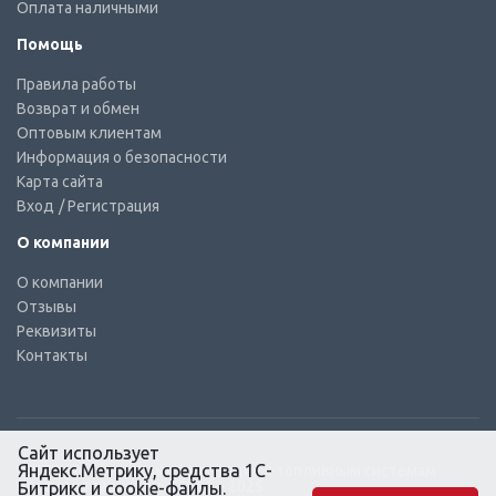
Оплата наличными
Помощь
Правила работы
Возврат и обмен
Оптовым клиентам
Информация о безопасности
Карта сайта
Вход
/ Регистрация
О компании
О компании
Отзывы
Реквизиты
Контакты
Сайт использует
Яндекс.Метрику, средства 1С-
© КТС-Дизель – Комплектующие к топливным системам
Все права защищены, 2003 – 2025
Битрикс и cookie-файлы.