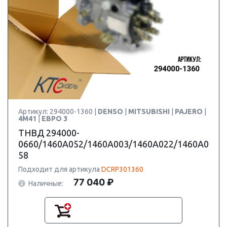
Артикул: 294000-1360 |
DENSO
|
MITSUBISHI
|
PAJERO
|
4M41
|
ЕВРО 3
ТНВД 294000-
0660/1460A052/1460A003/1460A022/1460A0
58
Подходит для артикула
DCRP301360
77 040 ₽
Наличные: