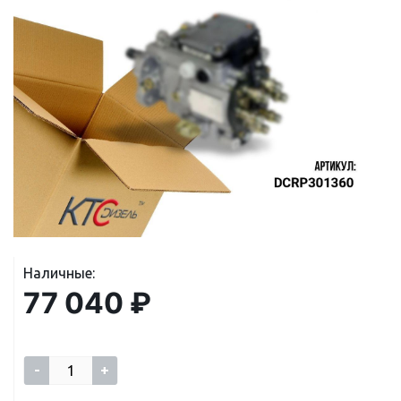
Наличные:
77 040 ₽
-
+