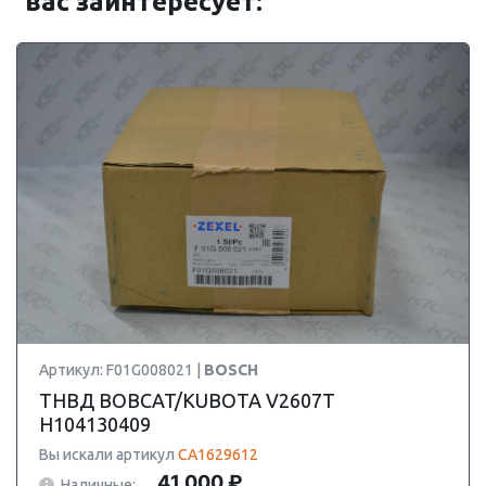
вас заинтересует:
Артикул: F01G008021 |
BOSCH
ТНВД BOBCAT/KUBOTA V2607T
H104130409
Вы искали артикул
CA1629612
41 000 ₽
Наличные: