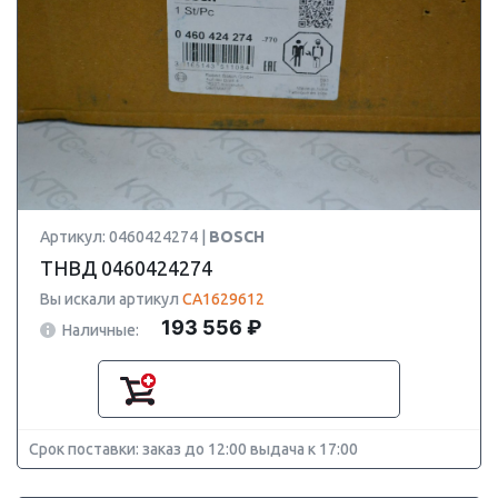
Артикул: 0460424274 |
BOSCH
ТНВД 0460424274
Вы искали артикул
CA1629612
193 556 ₽
Наличные:
Срок поставки: заказ до 12:00 выдача к 17:00