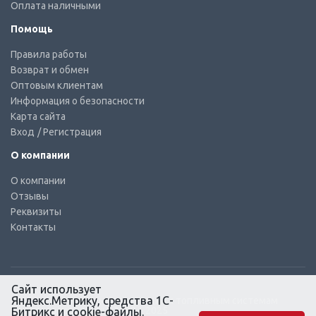
Оплата наличными
Помощь
Правила работы
Возврат и обмен
Оптовым клиентам
Информация о безопасности
Карта сайта
Вход
/ Регистрация
О компании
О компании
Отзывы
Реквизиты
Контакты
Сайт использует
Яндекс.Метрику, средства 1С-
© КТС-Дизель – Комплектующие к топливным системам
Все права защищены, 2003 – 2025
Битрикс и cookie-файлы.