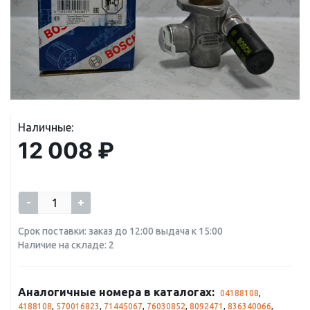
Наличные:
12 008 ₽
-
+
Срок поставки: заказ до 12:00 выдача к 15:00
Наличие на складе: 2
Аналогичные номера в каталогах:
04188108
,
4188108
,
570016823
,
71445067
,
76030852
,
8092471
,
836340066
,