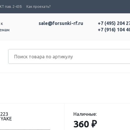
Т пав. 2-43Б
Как проехать?
sale@forsunki-rf.ru
+7 (495) 204 2
 к
+7 (916) 104 4
темам
-223
Наличные:
 YAKE
360 ₽