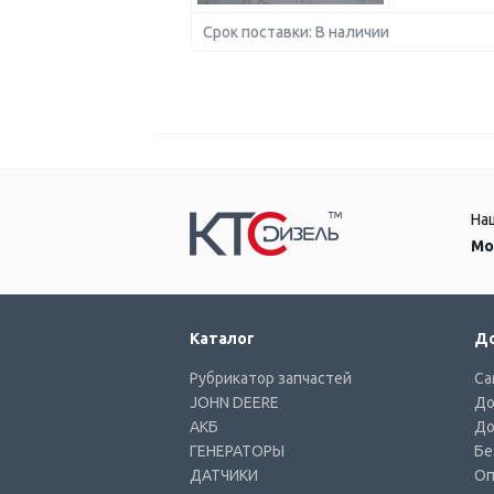
Срок поставки: В наличии
На
Мо
Каталог
До
Рубрикатор запчастей
Са
JOHN DEERE
До
АКБ
До
ГЕНЕРАТОРЫ
Бе
ДАТЧИКИ
Оп