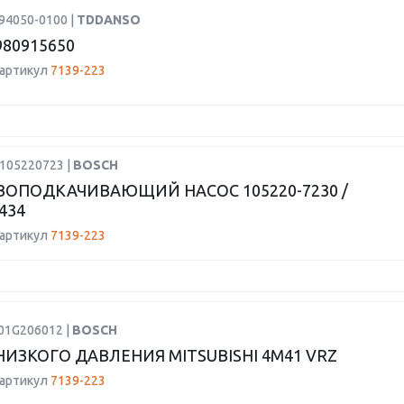
94050-0100 |
TDDANSO
980915650
 артикул
7139-223
H105220723 |
BOSCH
ОПОДКАЧИВАЮЩИЙ НАСОС 105220-7230 /
434
 артикул
7139-223
F01G206012 |
BOSCH
НИЗКОГО ДАВЛЕНИЯ MITSUBISHI 4M41 VRZ
 артикул
7139-223