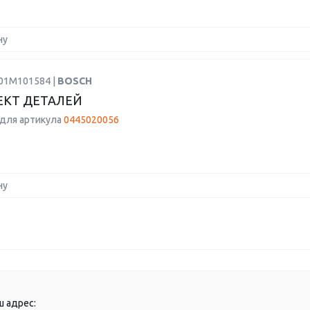
ну
F01M101584 |
BOSCH
КТ ДЕТАЛЕЙ
для артикула
0445020056
ну
ш адрес: