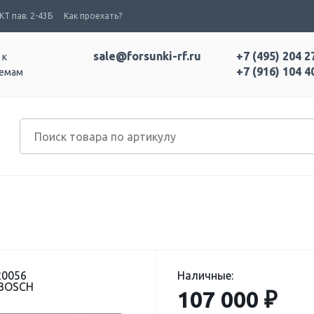
Т пав. 2-43Б
Как проехать?
sale@forsunki-rf.ru
+7 (495) 204 2
 к
+7 (916) 104 4
темам
20056
Наличные:
 BOSCH
107 000 ₽