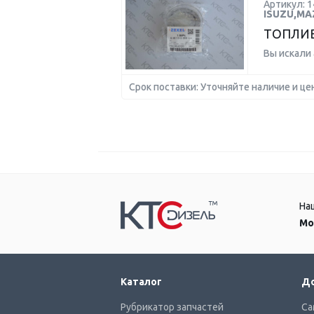
Артикул: 
ISUZU,MA
ТОПЛИВ
Вы искали
Срок поставки: Уточняйте наличие и це
На
Мо
Каталог
До
Рубрикатор запчастей
Са