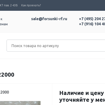
Т пав. 2-43Б
Как проехать?
sale@forsunki-rf.ru
+7 (495) 204 2
 к
+7 (916) 104 4
темам
22000
Наличие и цену
22000
уточняйте у м