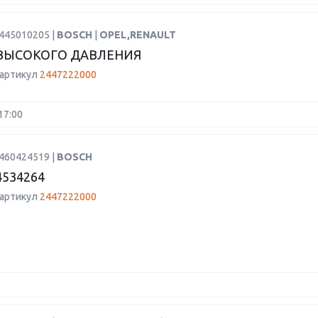
0445010205 |
BOSCH
|
OPEL,RENAULT
ВЫСОКОГО ДАВЛЕНИЯ
 артикул
2447222000
17:00
0460424519 |
BOSCH
4534264
 артикул
2447222000