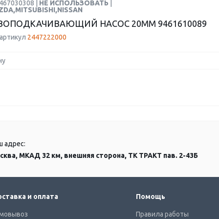
1467030308 |
НЕ ИСПОЛЬЗОВАТЬ
|
ZDA,MITSUBISHI,NISSAN
ОПОДКАЧИВАЮЩИЙ НАСОС 20MM 9461610089
 артикул
2447222000
ну
ш адрес:
сква, МКАД 32 км, внешняя сторона, ТК ТРАКТ пав. 2-43Б
ставка и оплата
Помощь
мовывоз
Правила работы