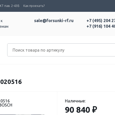
Т пав. 2-43Б
Как проехать?
sale@forsunki-rf.ru
+7 (495) 204 2
 к
+7 (916) 104 4
темам
5020516
20516
Наличные:
 BOSCH
90 840 ₽