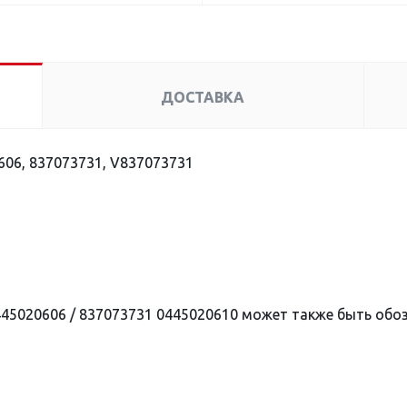
ДОСТАВКА
06, 837073731, V837073731
445020606 / 837073731 0445020610 может также быть об