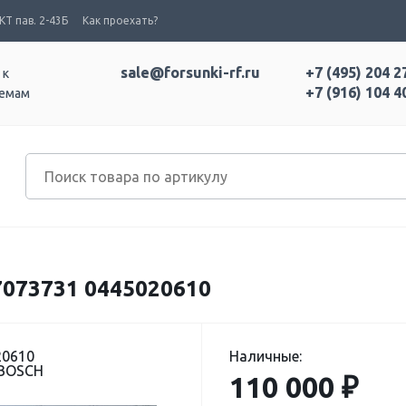
Т пав. 2-43Б
Как проехать?
sale@forsunki-rf.ru
+7 (495) 204 2
 к
+7 (916) 104 4
темам
7073731 0445020610
20610
Наличные:
 BOSCH
110 000 ₽