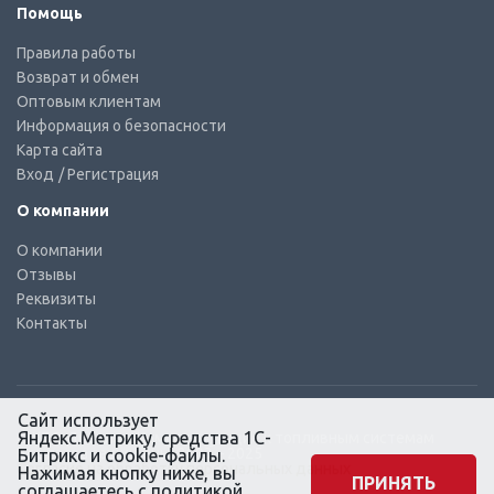
Помощь
Правила работы
Возврат и обмен
Оптовым клиентам
Информация о безопасности
Карта сайта
Вход
/ Регистрация
О компании
О компании
Отзывы
Реквизиты
Контакты
Сайт использует
Яндекс.Метрику, средства 1С-
© КТС-Дизель – Комплектующие к топливным системам
Все права защищены, 2003 – 2025
Битрикс и cookie-файлы.
Согласие на обработку персональных данных
Нажимая кнопку ниже, вы
ПРИНЯТЬ
соглашаетесь с
политикой