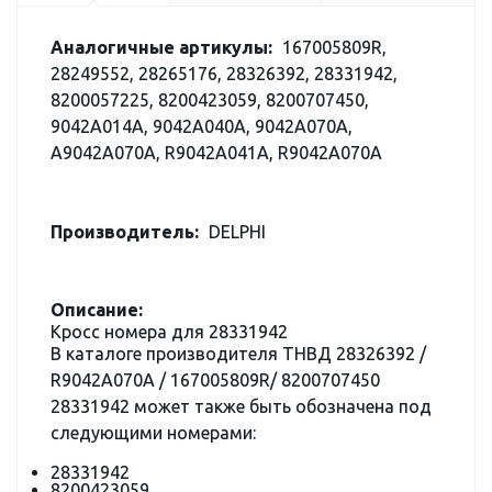
Аналогичные артикулы:
167005809R,
28249552, 28265176, 28326392, 28331942,
8200057225, 8200423059, 8200707450,
9042A014A, 9042A040A, 9042A070A,
A9042A070A, R9042A041A, R9042A070A
Производитель:
DELPHI
Описание:
Кросс номера для 28331942
В каталоге производителя ТНВД 28326392 /
R9042A070A / 167005809R/ 8200707450
28331942 может также быть обозначена под
следующими номерами:
28331942
8200423059