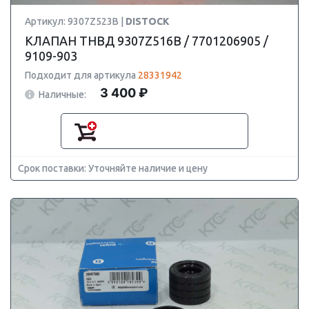
Артикул: 9307Z523B |
DISTOCK
КЛАПАН ТНВД 9307Z516B / 7701206905 /
9109-903
Подходит для артикула
28331942
3 400 ₽
Наличные:
Срок поставки: Уточняйте наличие и цену