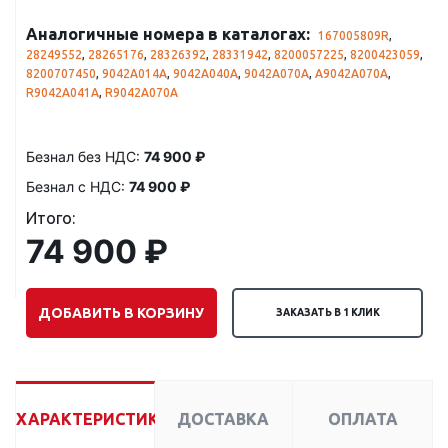
Аналогичные номера в каталогах:
167005809R
,
28249552
,
28265176
,
28326392
,
28331942
,
8200057225
,
8200423059
,
8200707450
,
9042A014A
,
9042A040A
,
9042A070A
,
A9042A070A
,
R9042A041A
,
R9042A070A
Безнал без НДС:
74 900 ₽
Безнал с НДС:
74 900 ₽
Итого:
74 900 ₽
ДОБАВИТЬ В КОРЗИНУ
ЗАКАЗАТЬ В 1 КЛИК
ХАРАКТЕРИСТИКИ
ДОСТАВКА
ОПЛАТА