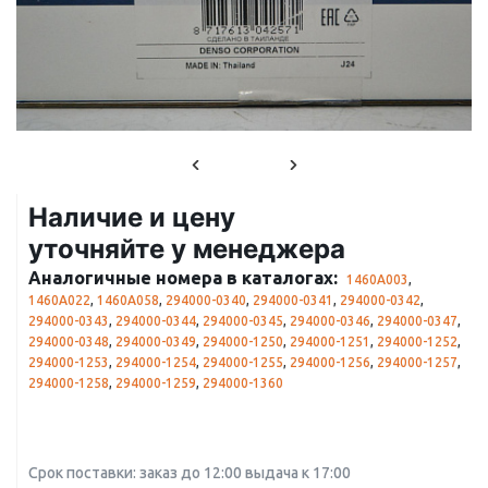
Наличие и цену
уточняйте у менеджера
Аналогичные номера в каталогах:
1460A003
,
1460A022
,
1460A058
,
294000-0340
,
294000-0341
,
294000-0342
,
294000-0343
,
294000-0344
,
294000-0345
,
294000-0346
,
294000-0347
,
294000-0348
,
294000-0349
,
294000-1250
,
294000-1251
,
294000-1252
,
294000-1253
,
294000-1254
,
294000-1255
,
294000-1256
,
294000-1257
,
294000-1258
,
294000-1259
,
294000-1360
Срок поставки: заказ до 12:00 выдача к 17:00