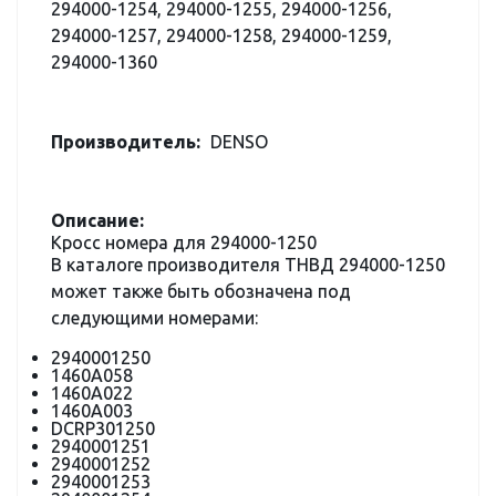
294000-1254, 294000-1255, 294000-1256,
294000-1257, 294000-1258, 294000-1259,
294000-1360
Производитель:
DENSO
Описание:
Кросс номера для 294000-1250
В каталоге производителя ТНВД 294000-1250
может также быть обозначена под
следующими номерами:
2940001250
1460A058
1460A022
1460A003
DCRP301250
2940001251
2940001252
2940001253