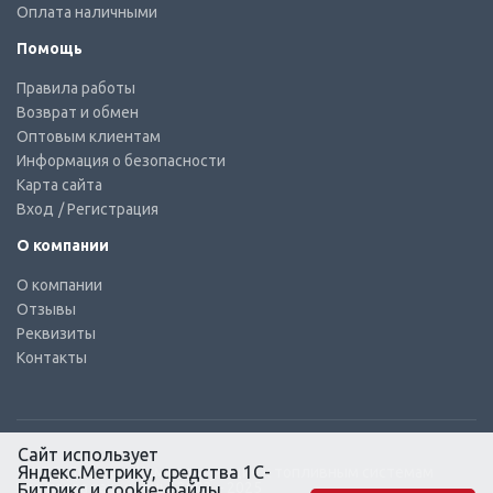
Оплата наличными
Помощь
Правила работы
Возврат и обмен
Оптовым клиентам
Информация о безопасности
Карта сайта
Вход
/ Регистрация
О компании
О компании
Отзывы
Реквизиты
Контакты
Сайт использует
Яндекс.Метрику, средства 1С-
© КТС-Дизель – Комплектующие к топливным системам
Все права защищены, 2003 – 2025
Битрикс и cookie-файлы.