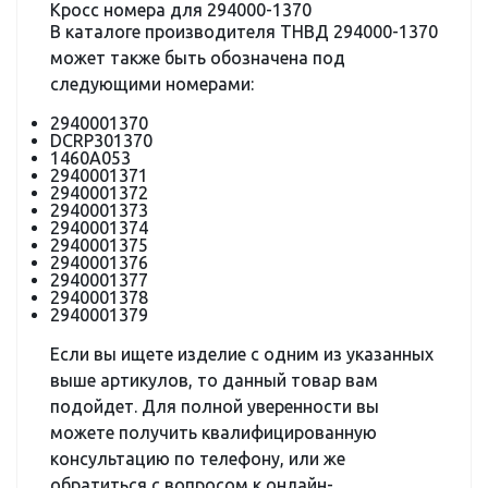
Кросс номера для 294000-1370
В каталоге производителя ТНВД 294000-1370
может также быть обозначена под
следующими номерами:
2940001370
DCRP301370
1460A053
2940001371
2940001372
2940001373
2940001374
2940001375
2940001376
2940001377
2940001378
2940001379
Если вы ищете изделие с одним из указанных
выше артикулов, то данный товар вам
подойдет. Для полной уверенности вы
можете получить квалифицированную
консультацию по телефону, или же
обратиться с вопросом к онлайн-